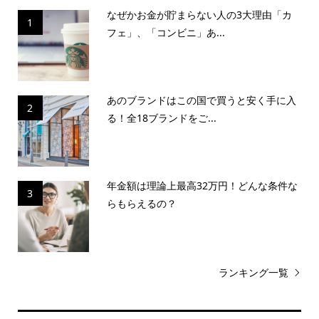
なぜかお金が貯まらない人の3大理由「カ
1
フェ」、「コンビニ」あ...
あのブランドはこの国で買うと安く手に入
2
る！全18ブランドをご...
年金額は理論上最高32万円！どんな条件な
3
らもらえるの？
ランキング一覧