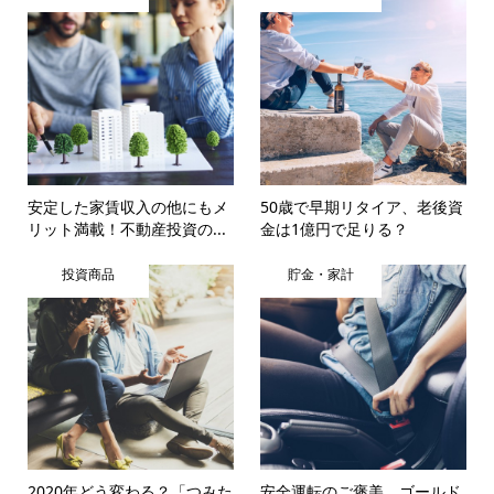
安定した家賃収入の他にもメ
50歳で早期リタイア、老後資
リット満載！不動産投資の...
金は1億円で足りる？
投資商品
貯金・家計
2020年どう変わる？「つみた
安全運転のご褒美 ゴールド