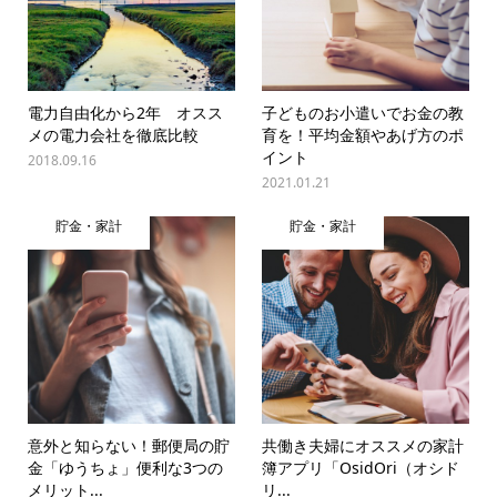
電力自由化から2年 オスス
子どものお小遣いでお金の教
メの電力会社を徹底比較
育を！平均金額やあげ方のポ
イント
2018.09.16
2021.01.21
貯金・家計
貯金・家計
意外と知らない！郵便局の貯
共働き夫婦にオススメの家計
金「ゆうちょ」便利な3つの
簿アプリ「OsidOri（オシド
メリット...
リ...