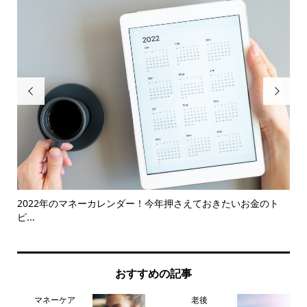


2022年のマネーカレンダー！今年押さえておきたいお金のト
車に
ピ...
おすすめの記事
マネーケア
老後