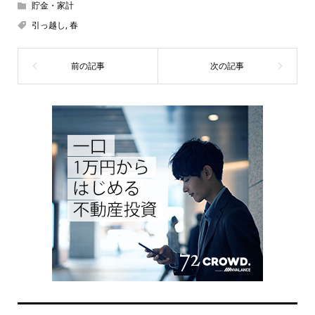
貯金・家計
引っ越し
,
春