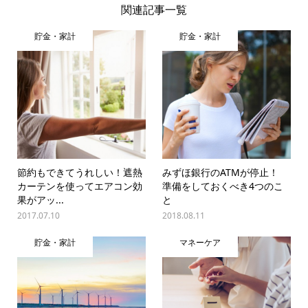
関連記事一覧
貯金・家計
貯金・家計
節約もできてうれしい！遮熱
みずほ銀行のATMが停止！
カーテンを使ってエアコン効
準備をしておくべき4つのこ
果がアッ...
と
2017.07.10
2018.08.11
貯金・家計
マネーケア