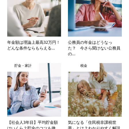
年金額は理論上最高32万円！
公務員の年金はどうなっ
どんな条件ならもらえる...
た？ 今さら聞けない公務員
の...
貯金・家計
税金
【社会人3年目】平均貯金額
気になる「住民税非課税世
はいくら？貯金のコツも徹...
帯」とは？わかりやすく解説