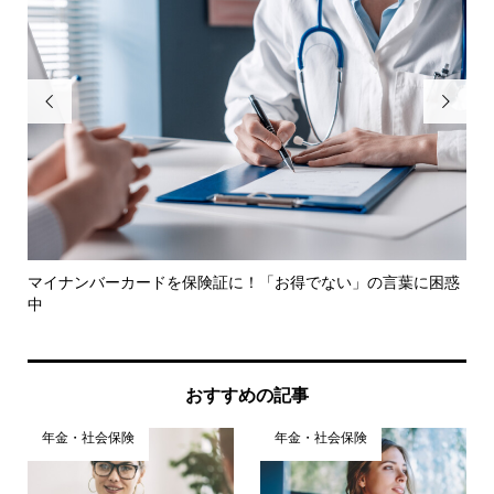


解説
マイナンバーカードを保険証に！「お得でない」の言葉に困惑
確
中
由と.
おすすめの記事
年金・社会保険
年金・社会保険