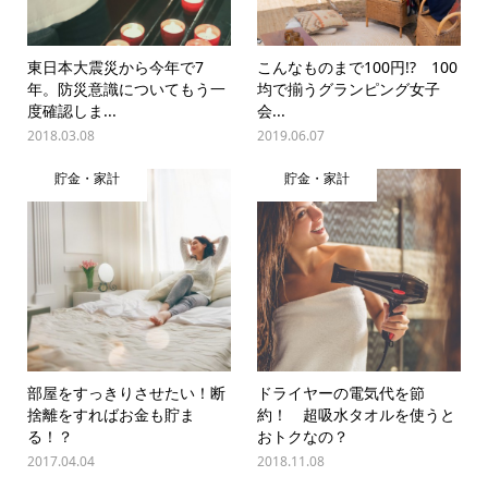
東日本大震災から今年で7
こんなものまで100円!? 100
年。防災意識についてもう一
均で揃うグランピング女子
度確認しま...
会...
2018.03.08
2019.06.07
貯金・家計
貯金・家計
部屋をすっきりさせたい！断
ドライヤーの電気代を節
捨離をすればお金も貯ま
約！ 超吸水タオルを使うと
る！？
おトクなの？
2017.04.04
2018.11.08