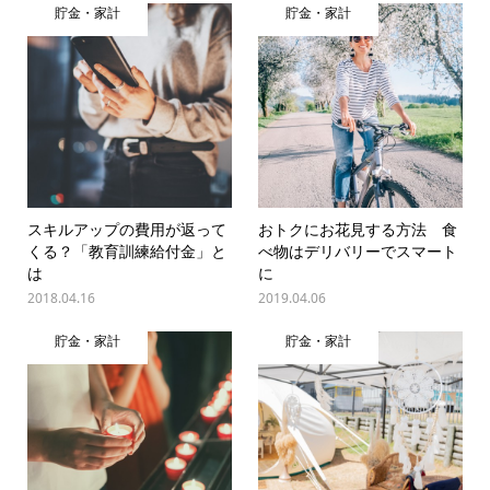
貯金・家計
貯金・家計
スキルアップの費用が返って
おトクにお花見する方法 食
くる？「教育訓練給付金」と
べ物はデリバリーでスマート
は
に
2018.04.16
2019.04.06
貯金・家計
貯金・家計