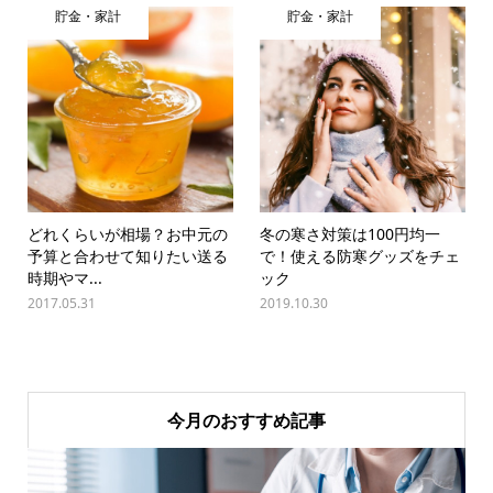
貯金・家計
貯金・家計
どれくらいが相場？お中元の
冬の寒さ対策は100円均一
予算と合わせて知りたい送る
で！使える防寒グッズをチェ
時期やマ...
ック
2017.05.31
2019.10.30
今月のおすすめ記事