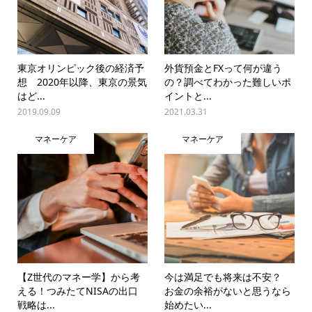
東京オリンピック後の経済予
外貨預金とFXって何が違う
想 2020年以降、東京の景気
の？調べてわかった難しいポ
はど...
イントと...
2019.09.09
2021.03.31
マネーケア
マネーケア
【Z世代のマネー学】から考
今は満足でも将来は不安？
える！つみたてNISAの出口
お金の余裕がないと思うなら
戦略は...
始めたい...