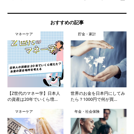
何円.
おすすめの記事
マネーケア
貯金・家計
【Z世代のマネー学】日本人
世界のお金を日本円にしてみ
の資産は20年でいくら増...
たら？1000円で何が買...
マネーケア
年金・社会保険