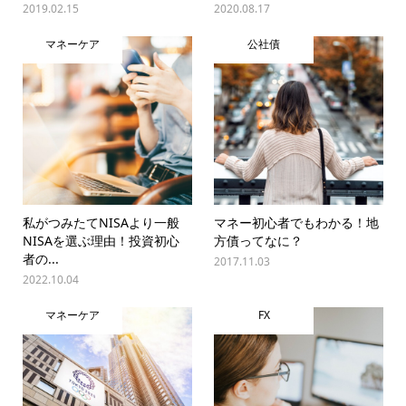
2019.02.15
2020.08.17
マネーケア
公社債
私がつみたてNISAより一般
マネー初心者でもわかる！地
NISAを選ぶ理由！投資初心
方債ってなに？
者の...
2017.11.03
2022.10.04
マネーケア
FX