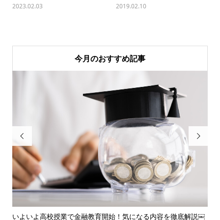
2023.02.03
2019.02.10
今月のおすすめ記事


えの
いよいよ高校授業で金融教育開始！気になる内容を徹底解説￼
住