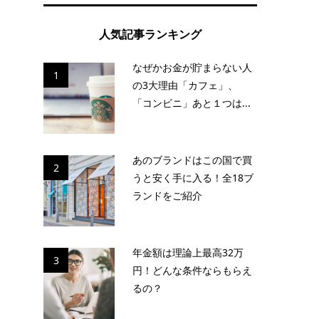
人気記事ランキング
なぜかお金が貯まらない人
1
の3大理由「カフェ」、
「コンビニ」あと１つは...
あのブランドはこの国で買
2
うと安く手に入る！全18ブ
ランドをご紹介
年金額は理論上最高32万
3
円！どんな条件ならもらえ
るの？