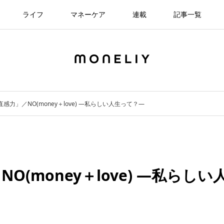
ライフ
マネーケア
連載
記事一覧
感力」／NO(money＋love) —私らしい人生って？—
(money＋love) —私らしい