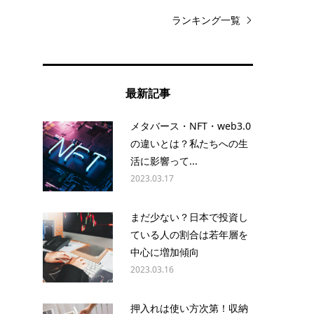
ランキング一覧
最新記事
メタバース・NFT・web3.0
の違いとは？私たちへの生
活に影響って...
2023.03.17
まだ少ない？日本で投資し
ている人の割合は若年層を
中心に増加傾向
2023.03.16
押入れは使い方次第！収納