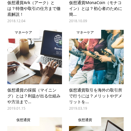
仮想通貨Ark（アーク）と
仮想通貨MonaCoin（モナコ
は？特徴や取引の仕方まで徹
イン）とは？初心者のために
底解説！
簡...
2018.12.04
2018.10.09
マネーケア
マネーケア
仮想通貨の採掘（マイニン
仮想通貨取引を海外の取引所
グ）とは？利益が出る仕組み
で行うには？メリットやデメ
や方法まで...
リットを...
2019.01.15
2019.03.19
仮想通貨
仮想通貨