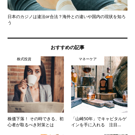
見直
日本のカジノは違法or合法？海外との違いや国内の現状を知ろ
こ
う
受..
おすすめの記事
株式投資
マネーケア
株価下落！ その時できる、初
「山崎50年」でキャピタルゲ
心者が取るべき対策とは
インを手に入れる 注目...