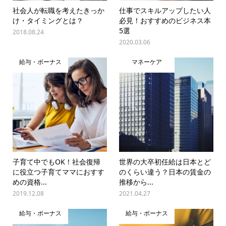
社会人が転職を考えたきっか
仕事でスキルアップしたい人
け・タイミングとは？
必見！おすすめのビジネス本
5選
2018.08.24
2020.03.06
給与・ボーナス
マネーケア
子育て中でもOK！社会復帰
世界の大卒初任給は日本とど
に役立つ子育てママにおすす
のくらい違う？日本の賃金の
めの資格...
推移から...
2019.12.08
2021.04.27
給与・ボーナス
給与・ボーナス