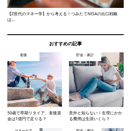
見直
【Z世代のマネー学】から考える！つみたてNISAの出口戦略
iD
は...
おすすめの記事
老後
貯金・家計
50歳で早期リタイア、老後資
意外と知らない！生理にかか
金は1億円で足りる？
る費用は生涯いくら？
マネーケア
貯金・家計