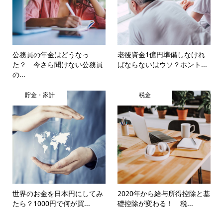
公務員の年金はどうなっ
老後資金1億円準備しなけれ
た？ 今さら聞けない公務員
ばならないはウソ？ホント...
の...
貯金・家計
税金
世界のお金を日本円にしてみ
2020年から給与所得控除と基
たら？1000円で何が買...
礎控除が変わる！ 税...