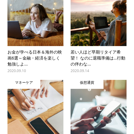
お金が学べる日本＆海外の映
若い人ほど早期リタイア希
画6選～金融・経済を楽しく
望！ なのに退職準備は…行動
勉強しよ...
の伴わな...
2020.09.10
2020.09.14
マネーケア
仮想通貨