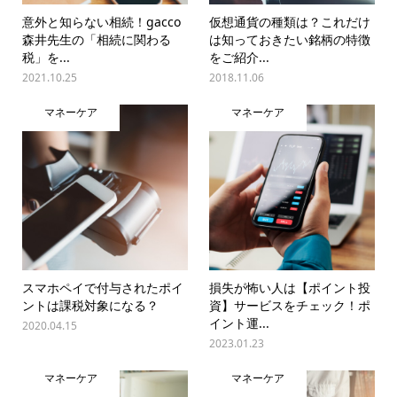
意外と知らない相続！gacco
仮想通貨の種類は？これだけ
森井先生の「相続に関わる
は知っておきたい銘柄の特徴
税」を...
をご紹介...
2021.10.25
2018.11.06
マネーケア
マネーケア
スマホペイで付与されたポイ
損失が怖い人は【ポイント投
ントは課税対象になる？
資】サービスをチェック！ポ
イント運...
2020.04.15
2023.01.23
マネーケア
マネーケア