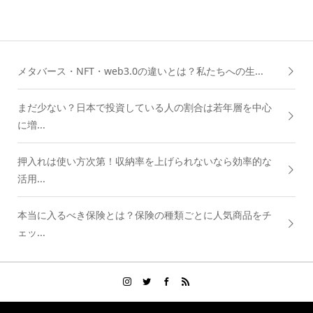
メタバース・NFT・web3.0の違いとは？私たちへの生...
まだ少ない？日本で投資している人の割合は若年層を中心
に増...
押入れは使い方次第！収納率を上げられないなら効率的な
活用...
本当に入るべき保険とは？保険の種類ごとに人気商品をチ
ェッ...