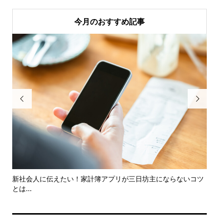
今月のおすすめ記事


をチ
新社会人に伝えたい！家計簿アプリが三日坊主にならないコツ
首
とは...
まる.