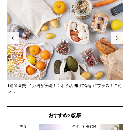


解説
1週間食費－1万円が実現！？ポイ活利用で家計にプラス！節約
【
レ...
おすすめの記事
老後
年金・社会保険