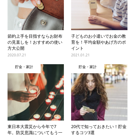
節約上手を目指すならお財布
子どものお小遣いでお金の教
の見直しを！おすすめの使い
育を！平均金額やあげ方のポ
方大公開
イント
2020.07.21
2021.01.21
貯金・家計
貯金・家計
東日本大震災から今年で7
20代で知っておきたい！貯金
年。防災意識についてもう一
するコツ3選