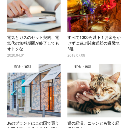
電気とガスのセット契約、電
すべて1000円以下！お金をか
気代の無料期間が終了しても
けずに遊ぶ関東近郊の避暑地
オトクな...
3選
2020.04.01
2018.07.08
貯金・家計
貯金・家計
あのブランドはこの国で買う
猫の経済、ニャンとも驚く経