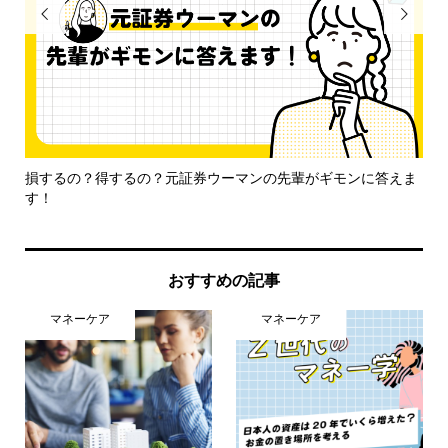


損するの？得するの？元証券ウーマンの先輩がギモンに答えま
仕
す！
けた.
おすすめの記事
マネーケア
マネーケア