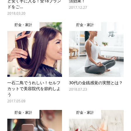
と安く手に入る！全18ブラン
済効果！
ドをご...
2017.12.27
2018.03.20
貯金・家計
貯金・家計
一石二鳥でうれしい！セルフ
30代の金銭感覚の実態とは？
カットで美容院代を節約しよ
2018.07.23
う
2017.05.09
貯金・家計
貯金・家計