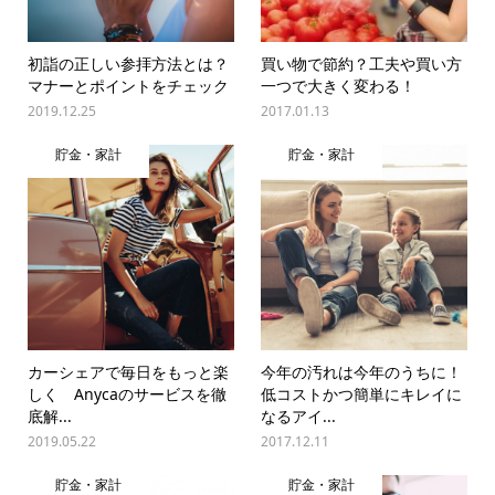
初詣の正しい参拝方法とは？
買い物で節約？工夫や買い方
マナーとポイントをチェック
一つで大きく変わる！
2019.12.25
2017.01.13
貯金・家計
貯金・家計
カーシェアで毎日をもっと楽
今年の汚れは今年のうちに！
しく Anycaのサービスを徹
低コストかつ簡単にキレイに
底解...
なるアイ...
2019.05.22
2017.12.11
貯金・家計
貯金・家計