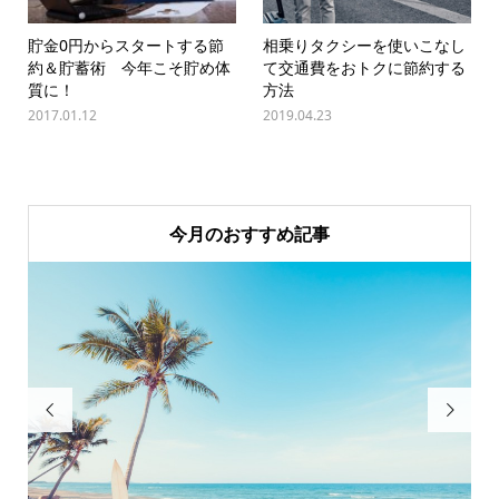
貯金0円からスタートする節
相乗りタクシーを使いこなし
約＆貯蓄術 今年こそ貯め体
て交通費をおトクに節約する
質に！
方法
2017.01.12
2019.04.23
今月のおすすめ記事

