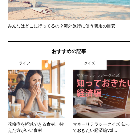
方法
みんなはどこに行ってるの？海外旅行に使う費用の目安
ま
加傾.
おすすめの記事
ライフ
クイズ
花粉症を軽減できる食材、控
マネーリテラシークイズ 知っ
えた方がいい食材
ておきたい経済編Vol...