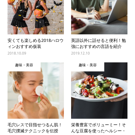
安くても楽しめる2018ハロウ
英語以外に話せると便利！勉
ィンおすすめ仮装
強におすすめの言語を紹介
2018.10.09
2019.12.10
趣味・美容
趣味・美容
毛穴レスで目指せつるん肌！
栄養豊富でボリューミー！そ
毛穴撲滅テクニックを伝授
んな豆腐を使ったヘルシー・