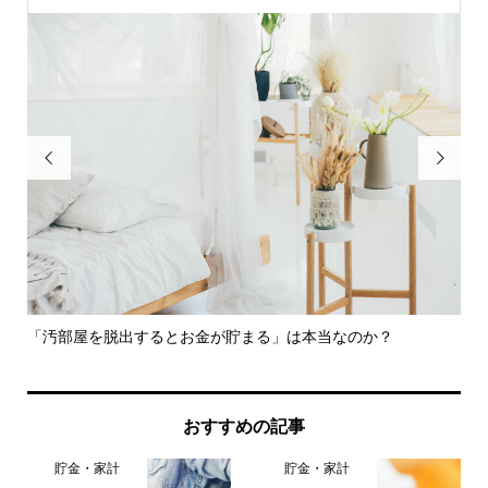


への
「汚部屋を脱出するとお金が貯まる」は本当なのか？
お
めた.
おすすめの記事
貯金・家計
貯金・家計