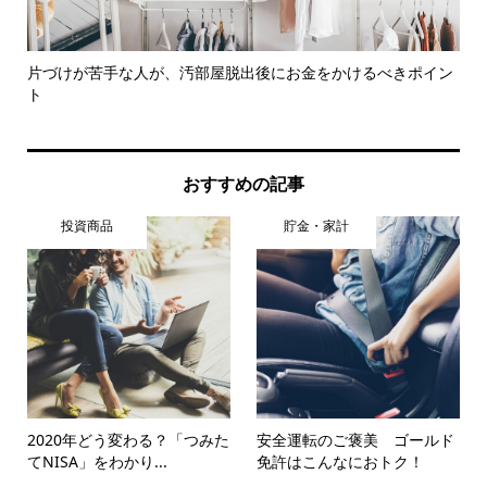
とめ
片づけが苦手な人が、汚部屋脱出後にお金をかけるべきポイン
新
ト
とは.
おすすめの記事
投資商品
貯金・家計
2020年どう変わる？「つみた
安全運転のご褒美 ゴールド
てNISA」をわかり...
免許はこんなにおトク！