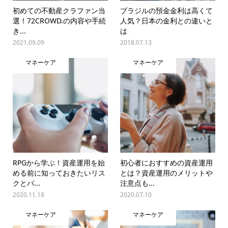
初めての不動産クラファン当
ブラジルの預金金利は高くて
選！72CROWD.の内容や手続
人気？日本の金利との違いと
き...
は
2021.09.09
2018.07.13
マネーケア
マネーケア
RPGから学ぶ！資産運用を始
初心者におすすめの資産運用
める前に知っておきたいリス
とは？資産運用のメリットや
クとバ...
注意点も...
2020.11.18
2020.07.10
マネーケア
マネーケア