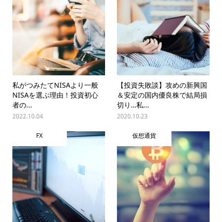
私がつみたてNISAより一般
【投資失敗談】攻めの新興国
NISAを選ぶ理由！投資初心
＆安定の国内優良株で結局損
者の...
切り…私...
2022.10.04
2020.10.23
FX
仮想通貨