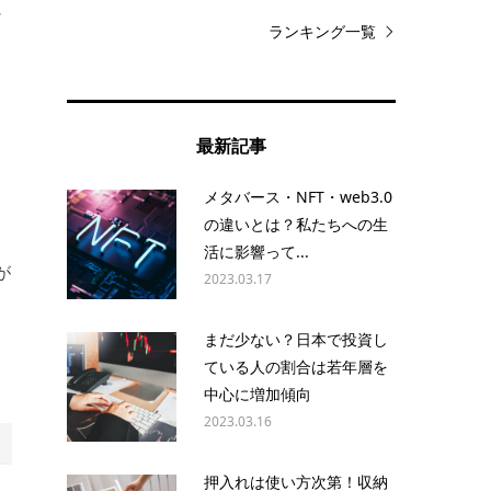
に
ランキング一覧
通
最新記事
メタバース・NFT・web3.0
の違いとは？私たちへの生
活に影響って...
が
2023.03.17
まだ少ない？日本で投資し
ている人の割合は若年層を
。
中心に増加傾向
2023.03.16
押入れは使い方次第！収納