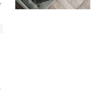
す
な
し
お