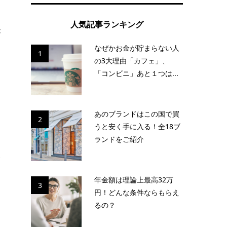
う
人気記事ランキング
が
なぜかお金が貯まらない人
1
の3大理由「カフェ」、
「コンビニ」あと１つは...
あのブランドはこの国で買
2
うと安く手に入る！全18ブ
ランドをご紹介
ポ
年金額は理論上最高32万
3
円！どんな条件ならもらえ
るの？