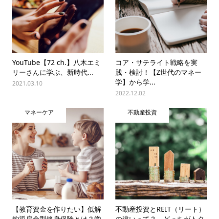
YouTube【72 ch.】八木エミ
コア・サテライト戦略を実
リーさんに学ぶ、新時代...
践・検討！【Z世代のマネー
学】から学...
2021.03.10
2022.12.02
マネーケア
不動産投資
【教育資金を作りたい】低解
不動産投資とREIT（リート）
約返戻金型終身保険とは？学
の違いって？ どっちがトク