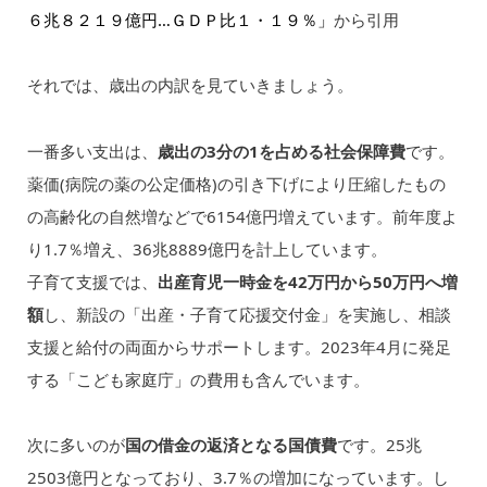
６兆８２１９億円…ＧＤＰ比１・１９％」
から引用
それでは、歳出の内訳を見ていきましょう。
一番多い支出は、
歳出の3分の1を占める社会保障費
です。
薬価(病院の薬の公定価格)の引き下げにより圧縮したもの
の高齢化の自然増などで6154億円増えています。前年度よ
り1.7％増え、36兆8889億円を計上しています。
子育て支援では、
出産育児一時金を42万円から50万円へ増
額
し、新設の「出産・子育て応援交付金」を実施し、相談
支援と給付の両面からサポートします。2023年4月に発足
する「こども家庭庁」の費用も含んでいます。
次に多いのが
国の借金の返済となる国債費
です。25兆
2503億円となっており、3.7％の増加になっています。し