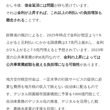
かし今後、
借金返済には問題
が待ち受けています。
それは
金利が上昇すれば、これ以上の利払いの負担増加も
懸念される
ことです。
財務省の推計によると、2025年時点で金利が想定より1％
上がると元利払いにかかる国債費は3.7兆円上振れし、金利
が2％上がると7.5兆円増えると予想されています。2023年
度の公共事業費が約6兆円なので、
金利の上昇によっては
公共事業費総額を超える負担増になる可能性
があります。
地方交付税交付金は、一定水準の行政サービスの提供に必
要な費用を地方税の収入で賄えない自治体に配るもので
す。デジタル田園都市国家構想に予算を1000億円投じて、
自治体業務のデジタル化の推進、デジタルを活用した観
光、農林水産業の支援を目指します。