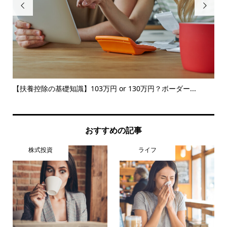


ツと
【扶養控除の基礎知識】103万円 or 130万円？ボーダー...
【
のリ.
おすすめの記事
株式投資
ライフ