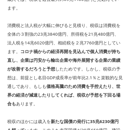
ます。
消費税と法人税が大幅に伸びると見積り、税収は消費税を
全体の３割強の23兆3840億円、所得税を21兆480億円、
法人税を14兆6020億円、相続税を２兆7760億円としてい
ます。
コロナ禍からの経済再開を見込んで個人消費が持ち
直し、企業は円安から輸出企業や海外展開する企業の業績
が改善するだろうと予想
したためです。しかし、税収の予
想は、前提とし名目GDP成長率が前年比2.1％と楽観的な見
通しであり、もしも
価格高騰のため消費を手控えたり、世
界の経済が減速したりしてくれば、税収が予想を下回る場
合も
あります。
税収のほかには歳入を
新たな国債の発行に35兆6230億円
も頼って
います。このうち赤字国債が29兆650億円、建設