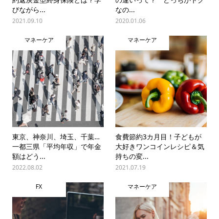
びながら...
なの...
2021.09.10
2020.01.06
マネーケア
マネーケア
東京、神奈川、埼玉、千葉…
食費節約3カ月目！子どもが
一都三県「平均年収」で年金
大好きワンコインレシピ＆気
額はどう...
持ちの変...
2022.08.02
2021.07.19
FX
マネーケア