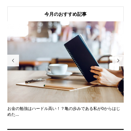
今月のおすすめ記事


に増
お金の勉強はハードル高い！？亀の歩みである私が0からはじ
Pa
めた...