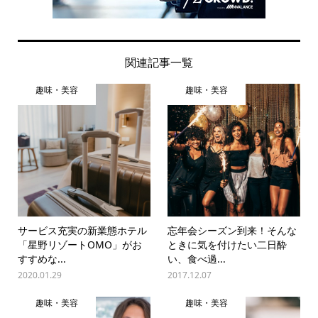
関連記事一覧
趣味・美容
趣味・美容
サービス充実の新業態ホテル
忘年会シーズン到来！そんな
「星野リゾートOMO」がお
ときに気を付けたい二日酔
すすめな...
い、食べ過...
2020.01.29
2017.12.07
趣味・美容
趣味・美容