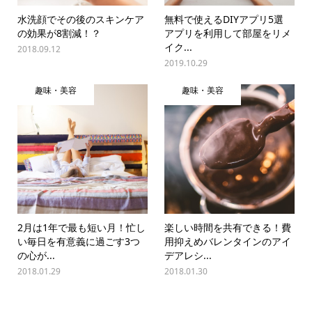
水洗顔でその後のスキンケア
無料で使えるDIYアプリ5選
の効果が8割減！？
アプリを利用して部屋をリメ
イク...
2018.09.12
2019.10.29
趣味・美容
趣味・美容
2月は1年で最も短い月！忙し
楽しい時間を共有できる！費
い毎日を有意義に過ごす3つ
用抑えめバレンタインのアイ
の心が...
デアレシ...
2018.01.29
2018.01.30