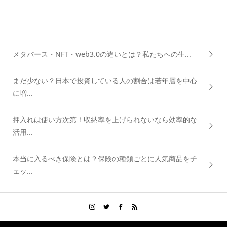
メタバース・NFT・web3.0の違いとは？私たちへの生...
まだ少ない？日本で投資している人の割合は若年層を中心
に増...
押入れは使い方次第！収納率を上げられないなら効率的な
活用...
本当に入るべき保険とは？保険の種類ごとに人気商品をチ
ェッ...