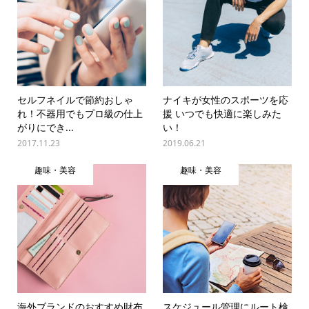
セルフネイルで節約おしゃ
ナイキが女性のスポーツを応
れ！不器用でもプロ級の仕上
援 いつでも快適に楽しみた
がりにでき...
い！
2017.11.23
2019.06.21
趣味・美容
趣味・美容
海外ブランドのおすすめ財布
スケジュール管理にルート検