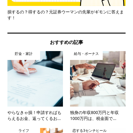
イン
損するの？得するの？元証券ウーマンの先輩がギモンに答えま
税金
す！
おすすめの記事
貯金・家計
給与・ボーナス
やらなきゃ損！申請すればも
独身の年収800万円と年収
らえるお金、返ってくるお...
1000万円は、税金面で...
ライフ
恋する3センチヒール