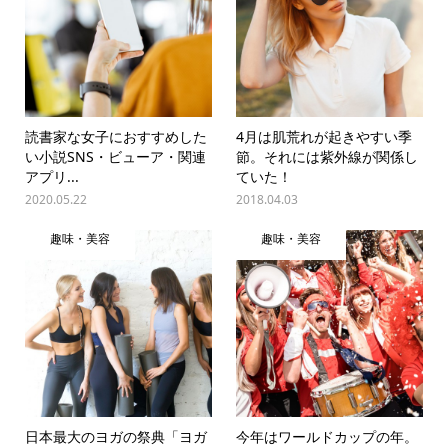
読書家な女子におすすめした
4月は肌荒れが起きやすい季
い小説SNS・ビューア・関連
節。それには紫外線が関係し
アプリ...
ていた！
2020.05.22
2018.04.03
趣味・美容
趣味・美容
日本最大のヨガの祭典「ヨガ
今年はワールドカップの年。