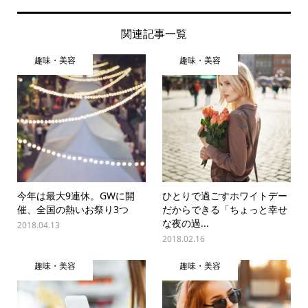
関連記事一覧
趣味・美容
趣味・美容
今年は最大9連休。GWに開
ひとりで過ごすホワイトデー
催、全国の熱いお祭り3つ
だからできる「ちょっと幸せ
な夜の過...
2018.04.13
2018.02.16
趣味・美容
趣味・美容