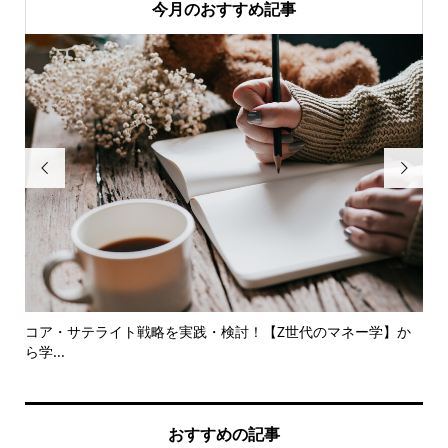
今月のおすすめ記事


前後
コア・サテライト戦略を実践・検討！【Z世代のマネー学】か
知
ら学...
レポ.
おすすめの記事