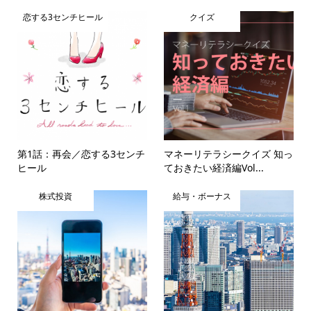
恋する3センチヒール
クイズ
第1話：再会／恋する3センチ
マネーリテラシークイズ 知っ
ヒール
ておきたい経済編Vol...
株式投資
給与・ボーナス