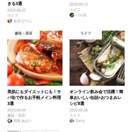
きる3選
2020.06.12
ライフ
2020.06.25
パル吉
ライフ
金谷 ひつじ
趣味・美容
ライフ
美肌にもダイエットにも！サ
オンライン飲み会で活躍！簡
バ缶で作るお手軽メイン料理
単おいしい缶詰×おつまみレ
3選
シピ8選
2020.06.04
2020.05.28
趣味・美容
ライフ
西島 あおい
Sarry