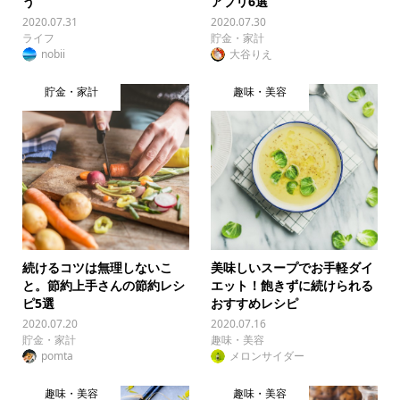
う
アプリ6選
2020.07.31
2020.07.30
ライフ
貯金・家計
nobii
大谷りえ
貯金・家計
趣味・美容
続けるコツは無理しないこ
美味しいスープでお手軽ダイ
と。節約上手さんの節約レシ
エット！飽きずに続けられる
ピ5選
おすすめレシピ
2020.07.20
2020.07.16
貯金・家計
趣味・美容
pomta
メロンサイダー
趣味・美容
趣味・美容