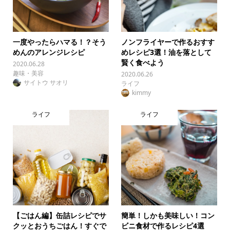
一度やったらハマる！？そう
ノンフライヤーで作るおすす
めんのアレンジレシピ
めレシピ3選！油を落として
賢く食べよう
2020.06.28
趣味・美容
2020.06.26
サイトウ サオリ
ライフ
kimmy
ライフ
ライフ
【ごはん編】缶詰レシピでサ
簡単！しかも美味しい！コン
クッとおうちごはん！すぐで
ビニ食材で作るレシピ4選