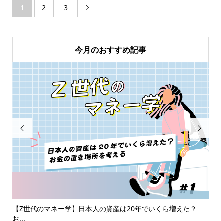
1
2
3

今月のおすすめ記事


を
【Z世代のマネー学】日本人の資産は20年でいくら増えた？
【
お...