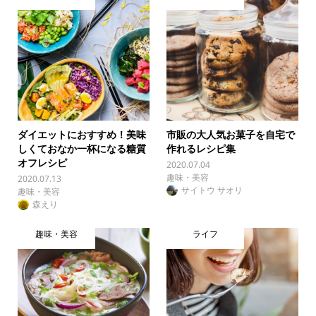
ダイエットにおすすめ！美味
市販の大人気お菓子を自宅で
しくておなか一杯になる糖質
作れるレシピ集
オフレシピ
2020.07.04
趣味・美容
2020.07.13
サイトウ サオリ
趣味・美容
森えり
趣味・美容
ライフ