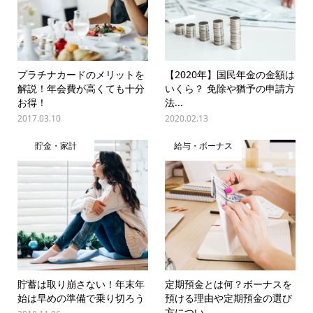
プラチナカードのメリットを
【2020年】国民年金の金額は
解説！年会費が高くても十分
いくら？ 免除や猶予の申請方
お得！
法...
2017.03.10
2020.02.13
貯金・家計
給与・ボーナス
貯蓄は取り崩さない！年末年
定期預金とは何？ボーナスを
始は早めの準備で乗り切ろう
預ける理由や定期預金の選び
方につい...