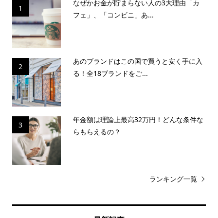
なぜかお金が貯まらない人の3大理由「カ
1
フェ」、「コンビニ」あ...
あのブランドはこの国で買うと安く手に入
2
る！全18ブランドをご...
年金額は理論上最高32万円！どんな条件な
3
らもらえるの？
ランキング一覧