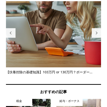


【扶養控除の基礎知識】103万円 or 130万円？ボーダー...
【
に..
おすすめの記事
税金
給与・ボーナス