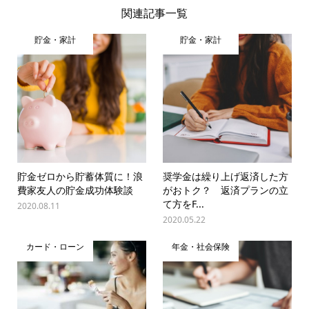
関連記事一覧
貯金・家計
貯金・家計
貯金ゼロから貯蓄体質に！浪
奨学金は繰り上げ返済した方
費家友人の貯金成功体験談
がおトク？ 返済プランの立
て方をF...
2020.08.11
2020.05.22
カード・ローン
年金・社会保険