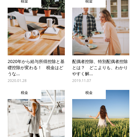
税金
税金
2020年から給与所得控除と基
配偶者控除、特別配偶者控除
礎控除が変わる！ 税金はど
とは？ どこよりも、わかり
うな...
やすく解...
2020.01.28
2019.11.07
税金
税金