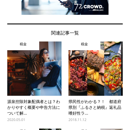
関連記事一覧
税金
税金
源泉控除対象配偶者とは？わ
県民性がわかる？！ 都道府
かりやすく概要や申告方法に
県別『ふるさと納税』返礼品
ついて解...
嗜好性ラ...
2020.05.01
2018.11.12