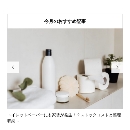
今月のおすすめ記事


こと
トイレットペーパーにも家賃が発生！？ストックコストと整理
【
収納...