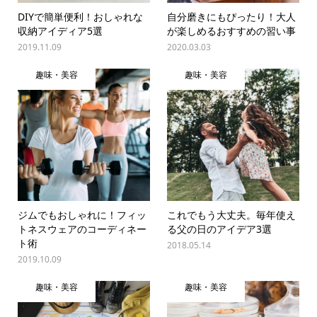
DIYで簡単便利！おしゃれな
自分磨きにもぴったり！大人
収納アイディア5選
が楽しめるおすすめの習い事
2019.11.09
2020.03.03
趣味・美容
趣味・美容
ジムでもおしゃれに！フィッ
これでもう大丈夫。毎年使え
トネスウェアのコーディネー
る父の日のアイデア3選
ト術
2018.05.14
2019.10.09
趣味・美容
趣味・美容