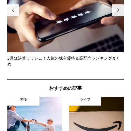


でき
3月は決算ラッシュ！人気の株主優待＆高配当ランキングまと
年
め
おすすめの記事
老後
ライフ