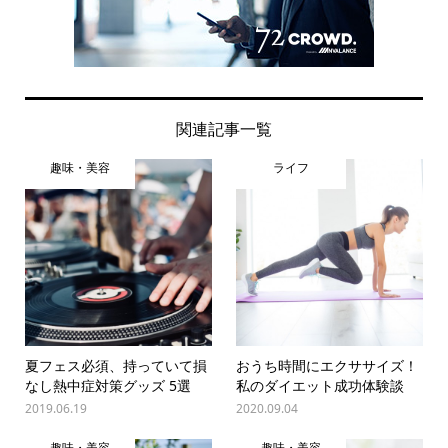
関連記事一覧
趣味・美容
ライフ
夏フェス必須、持っていて損
おうち時間にエクササイズ！
なし熱中症対策グッズ 5選
私のダイエット成功体験談
2019.06.19
2020.09.04
趣味・美容
趣味・美容