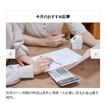
今月のおすすめ記事


ント
住宅ローン控除の申請は意外と簡単！わが家に戻るお金は最大
暗
何円...
の..