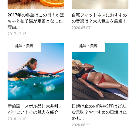
2017年の冬至はこの日！かぼ
自宅フィットネスにおすすめ
ちゃと柚子湯が定番となった
の音楽は？大人気曲を厳選！
理由...
2020.05.07
2017.12.15
趣味・美容
趣味・美容
新施設「スポル品川大井町」
日焼け止めのPAやSPFはどん
がすごい！その魅力を紹介
な意味？おすすめの日焼け止
めも...
2018.11.10
2020.06.23