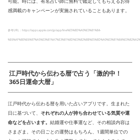
可能。時には、有名占い師に無料で鑑定してもらえるお得
感満載のキャンペーンが実施されていることもあります。
参考URL：https://apps.apple.com/jp/app/line%E5%8D%A0%E3%81%84-
%E6%AF%8E%E6%97%A5%E3%81%A7%E3%81%8D%E3%82%8B%E5%8D%A0%E3%81%84%E3%82%A2%E
江戸時代から伝わる暦で占う「激的中！
365日運命大暦」
江戸時代から伝わる暦を用いた占いアプリです。生まれた
日に基づいて、
それぞれの人が持ち合わせている気質や運
命などを占います。
結婚運や仕事運など、その相談内容は
さまざま。その日ごとの運勢はもちろん、1週間単位での