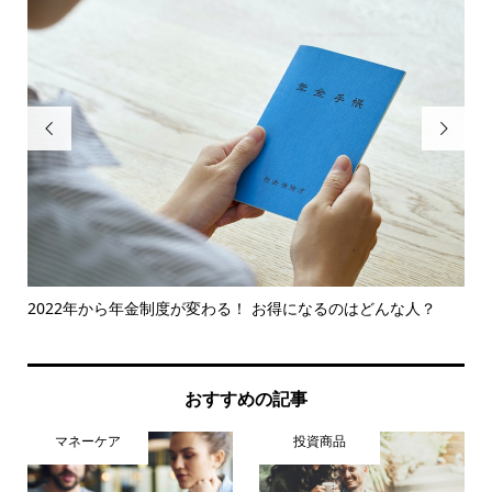


をチ
2022年から年金制度が変わる！ お得になるのはどんな人？
知
レポ.
おすすめの記事
マネーケア
投資商品