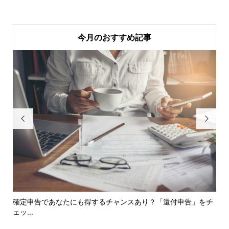
今月のおすすめ記事


確定申告であなたにも得するチャンスあり？「還付申告」をチ
収
ェッ...
と..