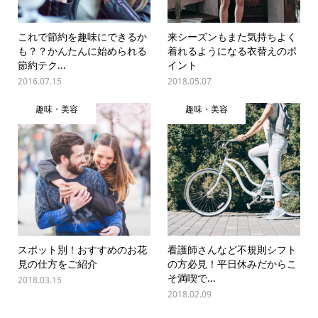
これで節約を趣味にできるか
来シーズンもまた気持ちよく
も？？かんたんに始められる
着れるようになる衣替えのポ
節約テク...
イント
2016.07.15
2018.05.07
趣味・美容
趣味・美容
スポット別！おすすめのお花
看護師さんなど不規則シフト
見の仕方をご紹介
の方必見！平日休みだからこ
そ満喫で...
2018.03.15
2018.02.09