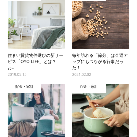
住まい賃貸物件選びの新サー
毎年訪れる「節分」は金運ア
ビス「OYO LIFE」とは？
ップにもつながる行事だっ
お...
た！
2019.05.15
2021.02.02
貯金・家計
貯金・家計