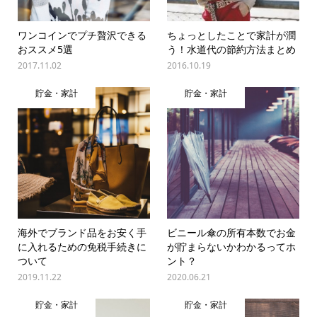
ワンコインでプチ贅沢できる
ちょっとしたことで家計が潤
おススメ5選
う！水道代の節約方法まとめ
2017.11.02
2016.10.19
貯金・家計
貯金・家計
海外でブランド品をお安く手
ビニール傘の所有本数でお金
に入れるための免税手続きに
が貯まらないかわかるってホ
ついて
ント？
2019.11.22
2020.06.21
貯金・家計
貯金・家計