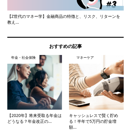
【Z世代のマネー学】金融商品の特徴と、リスク、リターンを
20
教え...
おすすめの記事
年金・社会保険
マネーケア
【2020年】将来受取る年金は
キャッシュレスで賢く貯め
どうなる？年金改正の...
る！半年で5万円の貯金増
額...