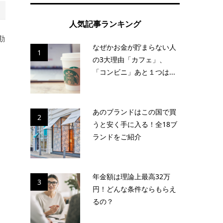
人気記事ランキング
勘
なぜかお金が貯まらない人
1
の3大理由「カフェ」、
「コンビニ」あと１つは...
あのブランドはこの国で買
2
うと安く手に入る！全18ブ
ランドをご紹介
年金額は理論上最高32万
3
円！どんな条件ならもらえ
るの？
足