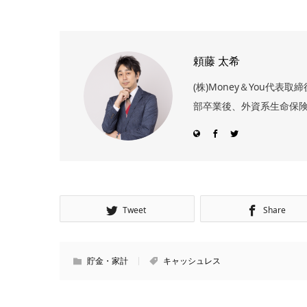
頼藤 太希
(株)Money＆You代
部卒業後、外資系生命保険
Tweet
Share
貯金・家計
キャッシュレス