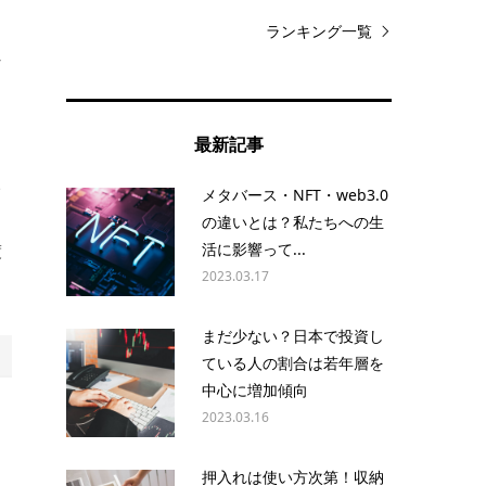
ランキング一覧
し
最新記事
い
メタバース・NFT・web3.0
の違いとは？私たちへの生
活に影響って...
渡
2023.03.17
まだ少ない？日本で投資し
ている人の割合は若年層を
中心に増加傾向
2023.03.16
押入れは使い方次第！収納