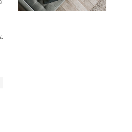
な
い
払
た
る
み