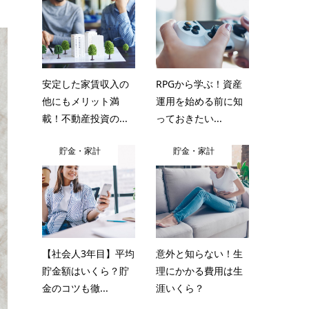
安定した家賃収入の
RPGから学ぶ！資産
他にもメリット満
運用を始める前に知
載！不動産投資の...
っておきたい...
貯金・家計
貯金・家計
【社会人3年目】平均
意外と知らない！生
貯金額はいくら？貯
理にかかる費用は生
金のコツも徹...
涯いくら？