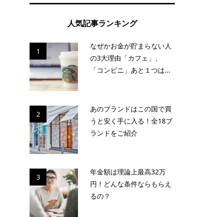
し
人気記事ランキング
なぜかお金が貯まらない人
1
の3大理由「カフェ」、
「コンビニ」あと１つは...
あのブランドはこの国で買
2
うと安く手に入る！全18ブ
ランドをご紹介
年金額は理論上最高32万
3
円！どんな条件ならもらえ
るの？