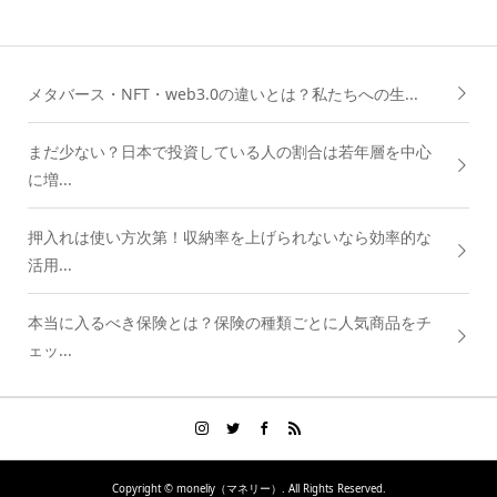
メタバース・NFT・web3.0の違いとは？私たちへの生...
まだ少ない？日本で投資している人の割合は若年層を中心
に増...
押入れは使い方次第！収納率を上げられないなら効率的な
活用...
本当に入るべき保険とは？保険の種類ごとに人気商品をチ
ェッ...
Copyright ©
moneliy（マネリー）. All Rights Reserved.