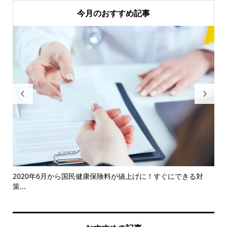
今月のおすすめ記事


がわ
2020年6月から国民健康保険料が値上げに！すぐにできる対
片
策...
理..