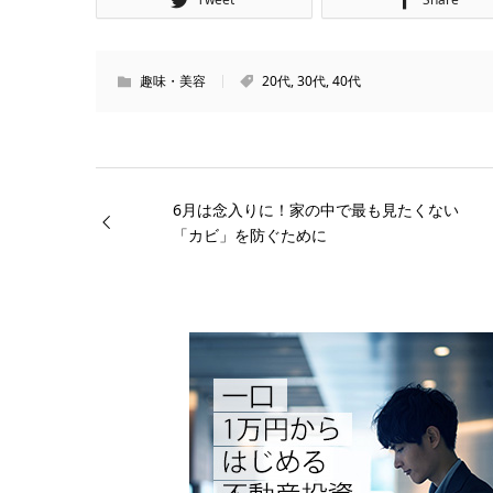
趣味・美容
20代
,
30代
,
40代
6月は念入りに！家の中で最も見たくない
「カビ」を防ぐために