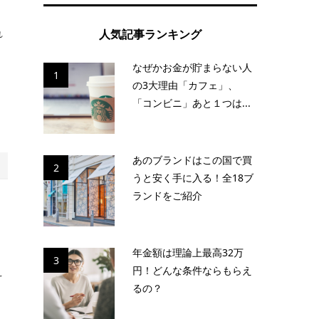
れ
人気記事ランキング
そ
なぜかお金が貯まらない人
1
の3大理由「カフェ」、
的
「コンビニ」あと１つは...
あのブランドはこの国で買
2
うと安く手に入る！全18ブ
ランドをご紹介
年金額は理論上最高32万
3
え
円！どんな条件ならもらえ
るの？
こ