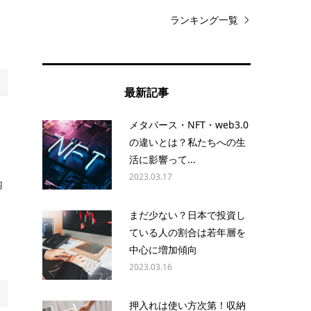
ら
ランキング一覧
最新記事
メタバース・NFT・web3.0
の違いとは？私たちへの生
活に影響って...
2023.03.17
内
つ
まだ少ない？日本で投資し
体
ている人の割合は若年層を
中心に増加傾向
2023.03.16
押入れは使い方次第！収納