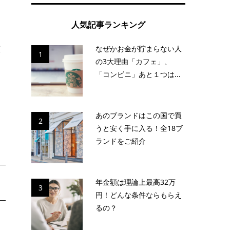
人気記事ランキング
間
なぜかお金が貯まらない人
額
1
の3大理由「カフェ」、
「コンビニ」あと１つは...
ー
あのブランドはこの国で買
2
うと安く手に入る！全18ブ
ランドをご紹介
年金額は理論上最高32万
3
円！どんな条件ならもらえ
るの？