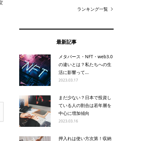
変
ランキング一覧
当
最新記事
定
メタバース・NFT・web3.0
。
の違いとは？私たちへの生
活に影響って...
2023.03.17
まだ少ない？日本で投資し
ている人の割合は若年層を
中心に増加傾向
2023.03.16
押入れは使い方次第！収納