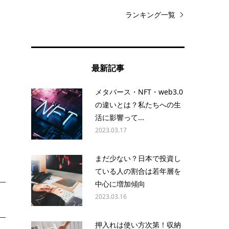
ランキング一覧
最新記事
メタバース・NFT・web3.0
の違いとは？私たちへの生
活に影響って...
2023.03.17
まだ少ない？日本で投資し
ている人の割合は若年層を
中心に増加傾向
2023.03.16
押入れは使い方次第！収納