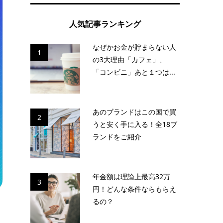
人気記事ランキング
なぜかお金が貯まらない人
1
の3大理由「カフェ」、
「コンビニ」あと１つは...
あのブランドはこの国で買
2
うと安く手に入る！全18ブ
ランドをご紹介
年金額は理論上最高32万
3
円！どんな条件ならもらえ
るの？