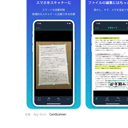
画像：App Store「
CamScanner
」