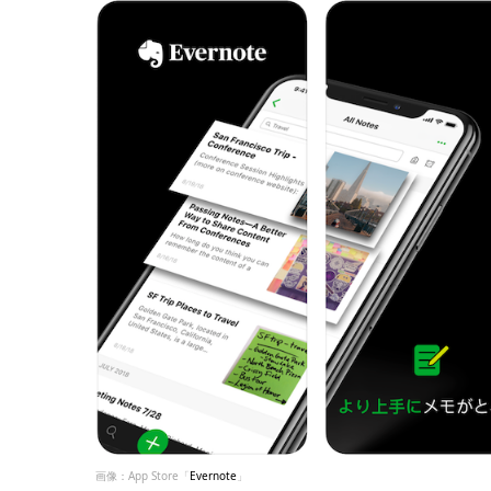
画像：App Store「
Evernote
」