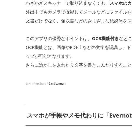
わざわざスキャナーで取り込まなくても、
スマホのカ
外出中でもカメラで撮影してメールなどにファイルを
文書だけでなく、領収書などのさまざまな紙媒体をス
このアプリの優秀なポイントは、
OCR機能付き
なと
OCR機能とは、画像やPDF上などの文字を認識し、
ップが可能となります。
さらに透かしを入れたり文字を書きこんだりすること
参考：App Store「
CamScanner
」
スマホが手帳やメモ代わりに「Evernot