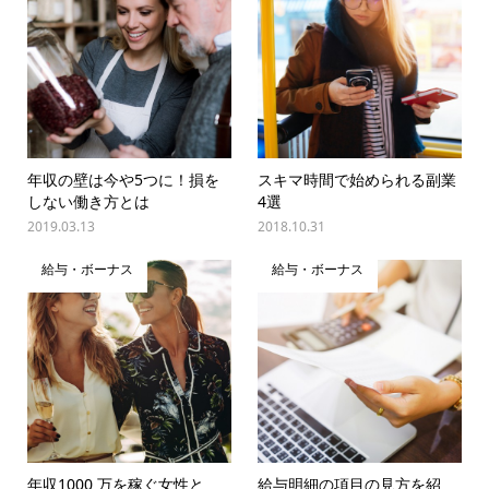
年収の壁は今や5つに！損を
スキマ時間で始められる副業
しない働き方とは
4選
2019.03.13
2018.10.31
給与・ボーナス
給与・ボーナス
年収1000 万を稼ぐ女性と
給与明細の項目の見方を紹