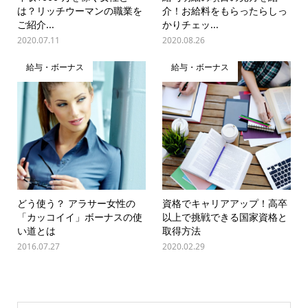
は？リッチウーマンの職業を
介！お給料をもらったらしっ
ご紹介...
かりチェッ...
2020.07.11
2020.08.26
給与・ボーナス
給与・ボーナス
どう使う？ アラサー女性の
資格でキャリアアップ！高卒
「カッコイイ」ボーナスの使
以上で挑戦できる国家資格と
い道とは
取得方法
2016.07.27
2020.02.29