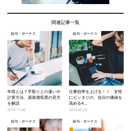
関連記事一覧
給与・ボーナス
給与・ボーナス
年収とは？手取りとの違いや
仕事効率を上げる！！ 女性
計算方法、源泉徴収票の見方
にピッタリの、自分の価値を
を解説
高める4...
2019.11.06
2019.07.23
給与・ボーナス
給与・ボーナス