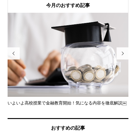
今月のおすすめ記事


を
いよいよ高校授業で金融教育開始！気になる内容を徹底解説￼
知
とは.
おすすめの記事