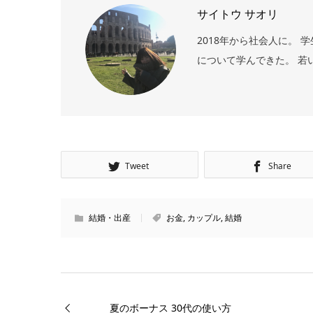
サイトウ サオリ
2018年から社会人に。
について学んできた。 若
Tweet
Share
結婚・出産
お金
,
カップル
,
結婚
夏のボーナス 30代の使い方