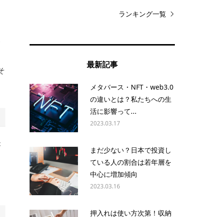
ランキング一覧
養
ら
最新記事
そ
メタバース・NFT・web3.0
の違いとは？私たちへの生
活に影響って...
2023.03.17
が
まだ少ない？日本で投資し
ている人の割合は若年層を
中心に増加傾向
2023.03.16
押入れは使い方次第！収納