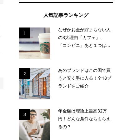
人気記事ランキング
ふ
なぜかお金が貯まらない人
1
直
の3大理由「カフェ」、
「コンビニ」あと１つは...
話
あのブランドはこの国で買
2
うと安く手に入る！全18ブ
ランドをご紹介
も
年金額は理論上最高32万
3
円！どんな条件ならもらえ
、
るの？
ま