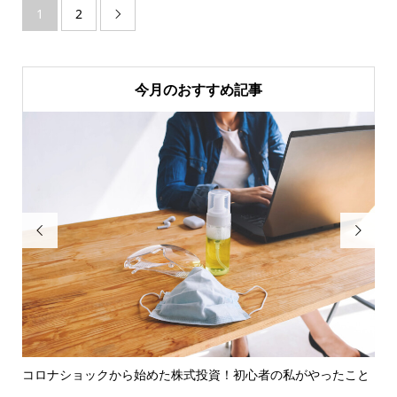
1
2

今月のおすすめ記事


コロナショックから始めた株式投資！初心者の私がやったこと
確
ェッ.