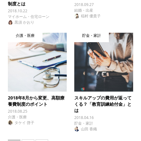
制度とは
2018.09.27
結婚・出産
2018.10.22
稲村 優貴子
マイホーム・住宅ローン
黒須 かおり
介護・医療
貯金・家計
2018年8月から変更、高額療
スキルアップの費用が返って
養費制度のポイント
くる？「教育訓練給付金」と
は
2018.08.25
介護・医療
2018.04.16
タケイ 啓子
貯金・家計
山田 香織