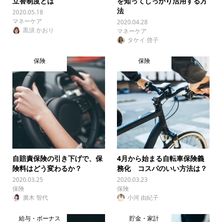
立替制度とは
を知ってしっかり活用する方
法
2020.05.18
マネーケア
2020.04.28
黒須 かおり
マネーケア
タケイ 啓子
保険
保険
自賠責保険の引き下げで、保
4月から始まる自転車保険義
険料はどう変わるか？
務化 コスパのいい方法は？
2020.03.25
2020.03.23
保険
保険
廣木 智代
小河 由紀子
給与・ボーナス
貯金・家計