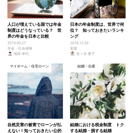
人口が増えている国では年金
日本の年金制度は、世界で何
制度はどうなっている？ 世
位？ 知っておきたいランキ
界の年金を日本と比較
ング
2019.09.27
2018.12.30
年金・社会保険
老後
池田 幸代
佐々木 愛子
マイホーム・住宅ローン
結婚・出産
自然災害の被害でローンが払
結婚における税金制度 トク
えない！知っておきたい公的
する結婚・損する結婚