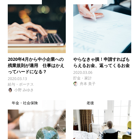
2020年4月から中小企業への
やらなきゃ損！申請すればも
残業規則が適用 仕事はかえ
らえるお金、返ってくるお金
ってハードになる？
2020.03.06
貯金・家計
2020.03.13
舟本 美子
給与・ボーナス
小野 みゆき
年金・社会保険
老後