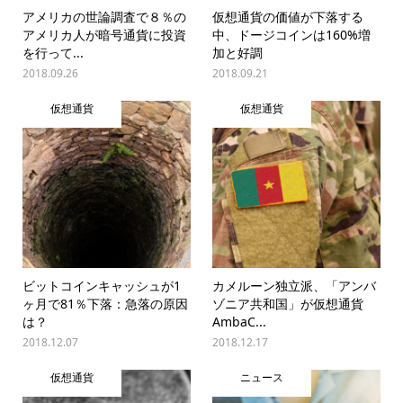
アメリカの世論調査で８％の
仮想通貨の価値が下落する
アメリカ人が暗号通貨に投資
中、ドージコインは160%増
を行って...
加と好調
2018.09.26
2018.09.21
仮想通貨
仮想通貨
ビットコインキャッシュが1
カメルーン独立派、「アンバ
ヶ月で81％下落：急落の原因
ゾニア共和国」が仮想通貨
は？
AmbaC...
2018.12.07
2018.12.17
仮想通貨
ニュース