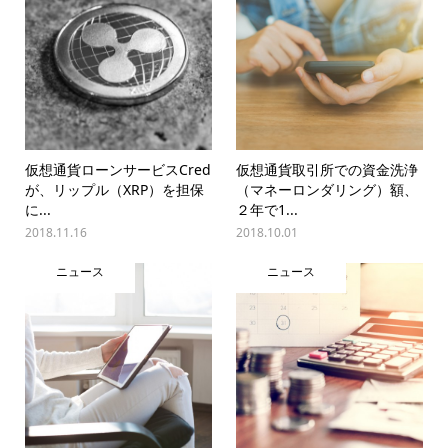
仮想通貨ローンサービスCred
仮想通貨取引所での資金洗浄
が、リップル（XRP）を担保
（マネーロンダリング）額、
に...
２年で1...
2018.11.16
2018.10.01
ニュース
ニュース