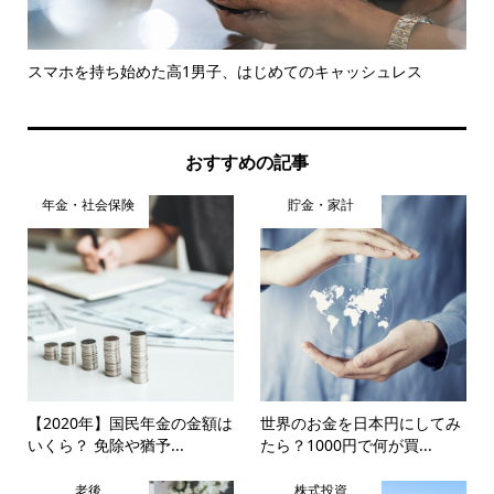
ント
スマホを持ち始めた高1男子、はじめてのキャッシュレス
楽
イン.
おすすめの記事
年金・社会保険
貯金・家計
【2020年】国民年金の金額は
世界のお金を日本円にしてみ
いくら？ 免除や猶予...
たら？1000円で何が買...
老後
株式投資