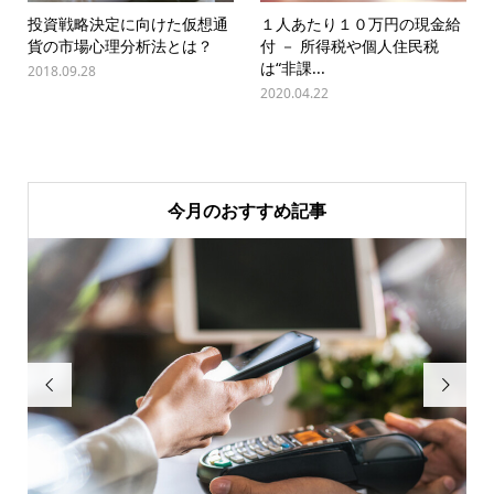
投資戦略決定に向けた仮想通
１人あたり１０万円の現金給
貨の市場心理分析法とは？
付 － 所得税や個人住民税
は“非課...
2018.09.28
2020.04.22
今月のおすすめ記事

