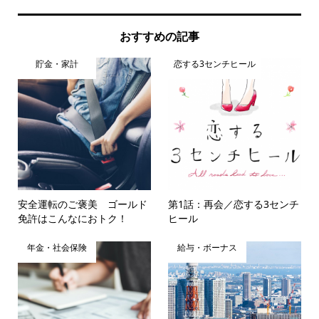
おすすめの記事
貯金・家計
恋する3センチヒール
安全運転のご褒美 ゴールド
第1話：再会／恋する3センチ
免許はこんなにおトク！
ヒール
年金・社会保険
給与・ボーナス