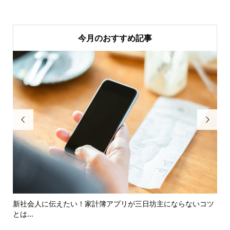
今月のおすすめ記事


新社会人に伝えたい！家計簿アプリが三日坊主にならないコツ
カ
とは...
楽し.