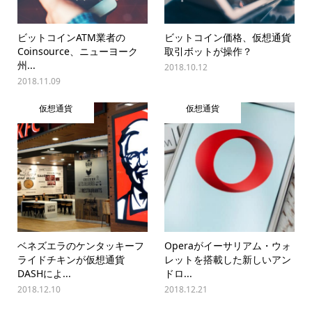
ビットコインATM業者の
ビットコイン価格、仮想通貨
Coinsource、ニューヨーク
取引ボットが操作？
州...
2018.10.12
2018.11.09
仮想通貨
仮想通貨
ベネズエラのケンタッキーフ
Operaがイーサリアム・ウォ
ライドチキンが仮想通貨
レットを搭載した新しいアン
DASHによ...
ドロ...
2018.12.10
2018.12.21