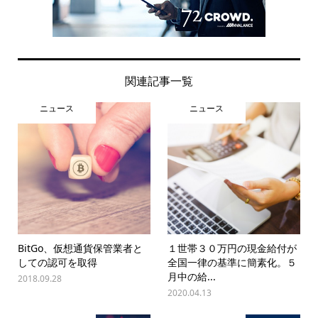
関連記事一覧
ニュース
ニュース
BitGo、仮想通貨保管業者と
１世帯３０万円の現金給付が
しての認可を取得
全国一律の基準に簡素化。５
月中の給...
2018.09.28
2020.04.13