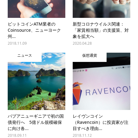
ビットコインATM業者の
新型コロナウイルス関連：
Coinsource、ニューヨーク
「家賃相当額」の支援策、対
州...
象を拡大へ
2018.11.09
2020.04.28
ニュース
仮想通貨
パプアニューギニアで初の国
レイヴンコイン
債発行へ 5億ドル規模確保
（Ravencoin）に投資家が注
に向け各...
目すべき理由...
2018.09.11
2018.11.12