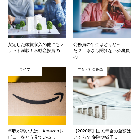
安定した家賃収入の他にもメ
公務員の年金はどうなっ
リット満載！不動産投資の...
た？ 今さら聞けない公務員
の...
ライフ
年金・社会保険
年収が高い人は、Amazonレ
【2020年】国民年金の金額は
ビューをどう見ている...
いくら？ 免除や猶予...