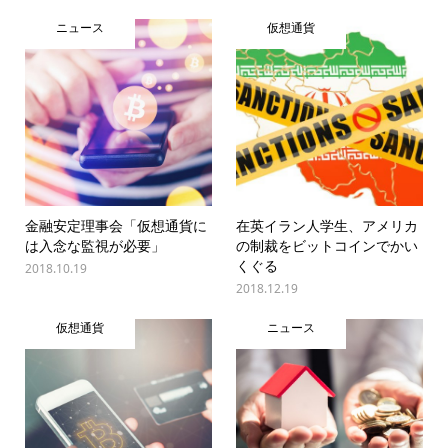
ニュース
仮想通貨
金融安定理事会「仮想通貨に
在英イラン人学生、アメリカ
は入念な監視が必要」
の制裁をビットコインでかい
くぐる
2018.10.19
2018.12.19
仮想通貨
ニュース