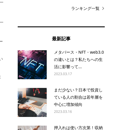
ランキング一覧
と
最新記事
ー
メタバース・NFT・web3.0
い
の違いとは？私たちへの生
活に影響って...
2023.03.17
た
まだ少ない？日本で投資し
し
ている人の割合は若年層を
中心に増加傾向
2023.03.16
期
押入れは使い方次第！収納