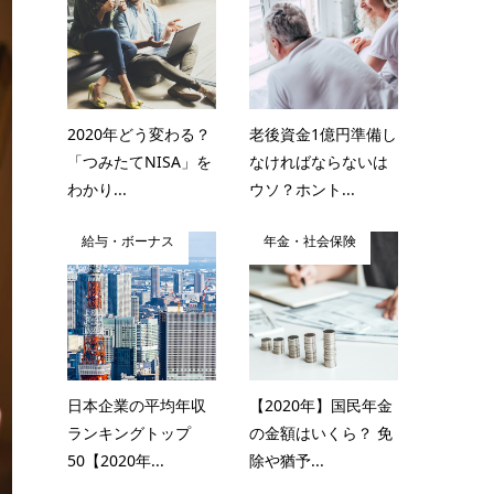
2020年どう変わる？
老後資金1億円準備し
「つみたてNISA」を
なければならないは
わかり...
ウソ？ホント...
給与・ボーナス
年金・社会保険
日本企業の平均年収
【2020年】国民年金
ランキングトップ
の金額はいくら？ 免
50【2020年...
除や猶予...