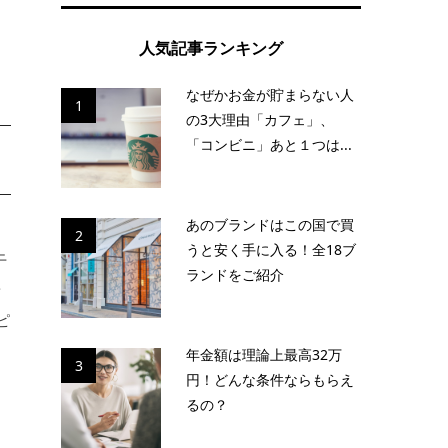
す
人気記事ランキング
なぜかお金が貯まらない人
1
の3大理由「カフェ」、
「コンビニ」あと１つは...
あのブランドはこの国で買
2
うと安く手に入る！全18ブ
干
ランドをご紹介
新
ピ
年金額は理論上最高32万
3
円！どんな条件ならもらえ
るの？