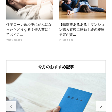
住宅ローン返済中にがんにな
【転勤族あるある】マンショ
ったらどうなる？借入前にし
ン購入直後に転勤！終の棲家
ておくこ...
予定が賃...
2019.04.03
2020.11.05
今月のおすすめ記事

