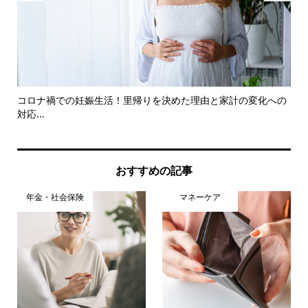
注
コロナ禍での妊娠生活！里帰りを決めた理由と家計の変化への
夏
対応...
おすすめの記事
年金・社会保険
マネーケア