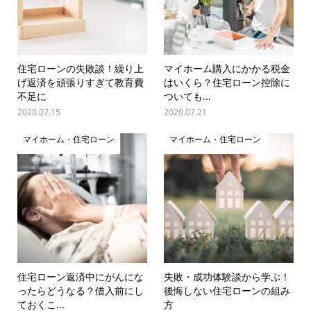
住宅ローンの失敗談！繰り上
マイホーム購入にかかる税金
げ返済を頑張りすぎて教育費
はいくら？住宅ローン控除に
不足に
ついても...
2020.07.15
2020.07.21
マイホーム・住宅ローン
マイホーム・住宅ローン
住宅ローン返済中にがんにな
失敗・成功体験談から学ぶ！
ったらどうなる？借入前にし
後悔しない住宅ローンの組み
ておくこ...
方