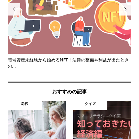


..
暗号資産未経験から始めるNFT！法律の整備や利益が出たとき
小
の...
体験.
おすすめの記事
老後
クイズ