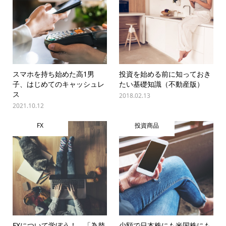
スマホを持ち始めた高1男
投資を始める前に知っておき
子、はじめてのキャッシュレ
たい基礎知識（不動産版）
ス
2018.02.13
2021.10.12
FX
投資商品
FXについて学ぼう！ 「為替
少額で日本株にも米国株にも