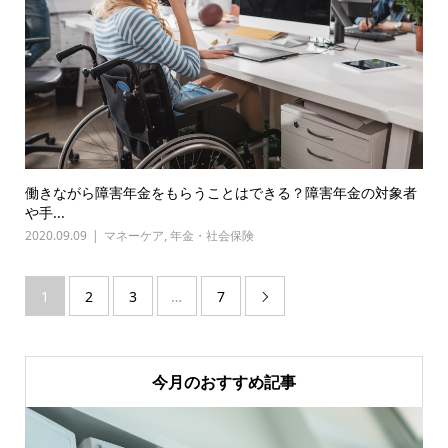
働きながら障害年金をもらうことはできる？障害年金の対象者
や手...
2020.09.09
マネーケア
,
年金・社会保険
1
2
3
…
7

今月のおすすめ記事