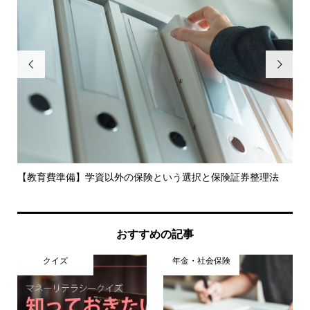


イン
【教育費準備】学資以外の保険という選択と保険証券整理法
住
紹
おすすめの記事
クイズ
年金・社会保険