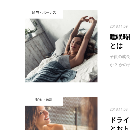
給与・ボーナス
2018.11.09
睡眠時
とは
子供の成
か？ かの
貯金・家計
2018.11.08
ドライ
とおト