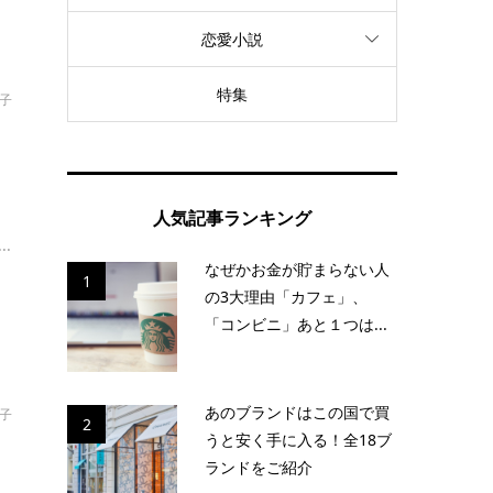
恋愛小説
特集
倫子
う
人気記事ランキング
.
なぜかお金が貯まらない人
1
の3大理由「カフェ」、
「コンビニ」あと１つは...
あのブランドはこの国で買
啓子
2
うと安く手に入る！全18ブ
ランドをご紹介