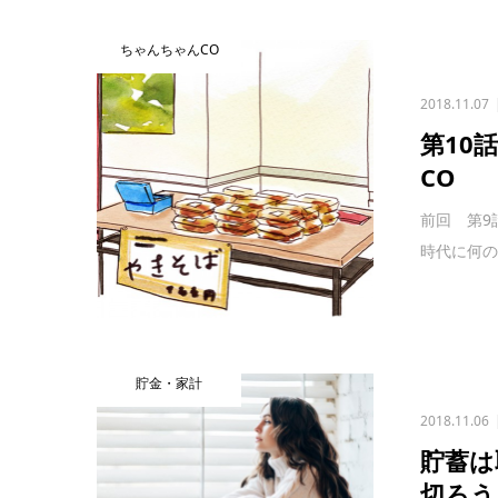
ちゃんちゃんCO
2018.11.07
第10
CO
前回 第9
時代に何の
貯金・家計
2018.11.06
貯蓄は
切ろう