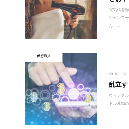
電気代を
シャンプ
ん。...
仮想通貨
2018.11.07
乱立す
ウィンクル
ドル連動の仮