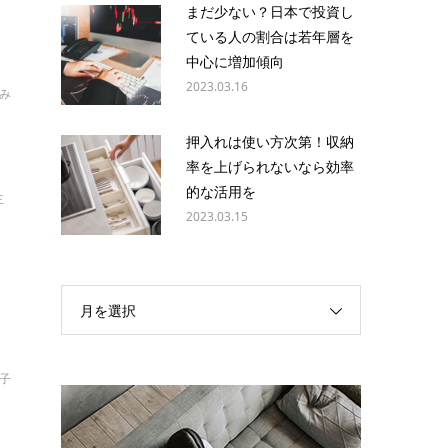
まだ少ない？日本で投資し
ている人の割合は若年層を
中心に増加傾向
2023.03.16
み
押入れは使い方次第！収納
率を上げられないなら効率
的な活用を
生
2023.03.15
月を選択
貴子