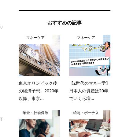
おすすめの記事
オリ
マネーケア
マネーケア
目
東京オリンピック後
【Z世代のマネー学】
の経済予想 2020年
日本人の資産は20年
以降、東京...
でいくら増...
年金・社会保険
給与・ボーナス
裕子