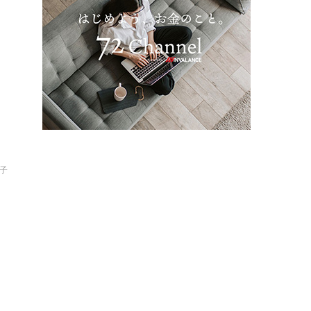
ぐ
典子
な