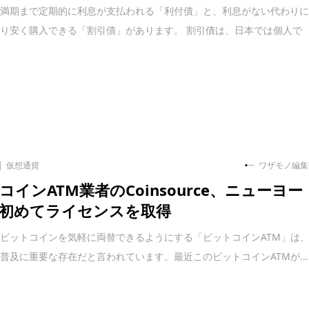
、満期まで定期的に利息が支払われる「利付債」と、利息がない代わり
り安く購入できる「割引債」があります。 割引債は、日本では個人で
仮想通貨
ワザモノ編集
コインATM業者のCoinsource、ニューヨー
初めてライセンスを取得
ビットコインを気軽に両替できるようにする「ビットコインATM」は
普及に重要な存在だと言われています。最近このビットコインATMが...