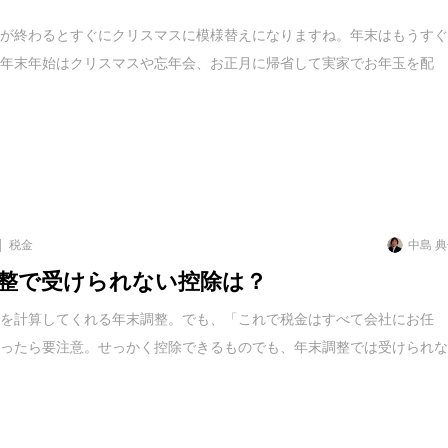
ンが終わるとすぐにクリスマスに模様替えになりますね。年末はもうす
。年末年始はクリスマスや忘年会、お正月に帰省して実家でお年玉を配
税金
中島 
整で受けられない控除は？
金を計算してくれる年末調整。でも、「これで税金はすべて会社にお任
思ったら要注意。せっかく控除できるものでも、年末調整では受けられ