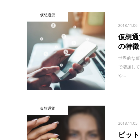
仮想通貨
2018.11.06
仮想通
の特徴
世界的な
で増加し
や...
仮想通貨
2018.11.05
ビット