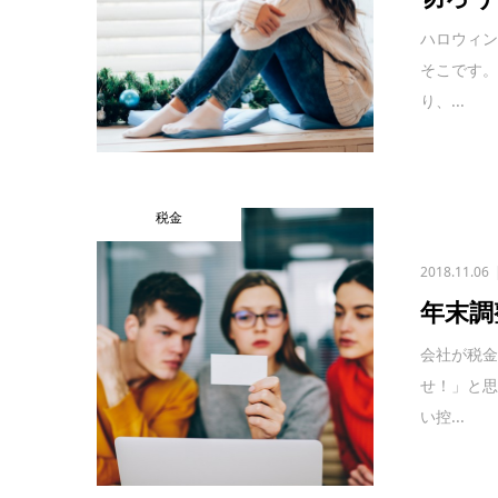
ハロウィ
そこです
り、...
税金
2018.11.06
年末調
会社が税
せ！」と
い控...