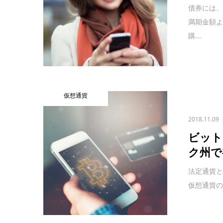
債券には
満期金額よ
購...
仮想通貨
2018.11.09
ビット
ク州で
法定通貨と
仮想通貨の