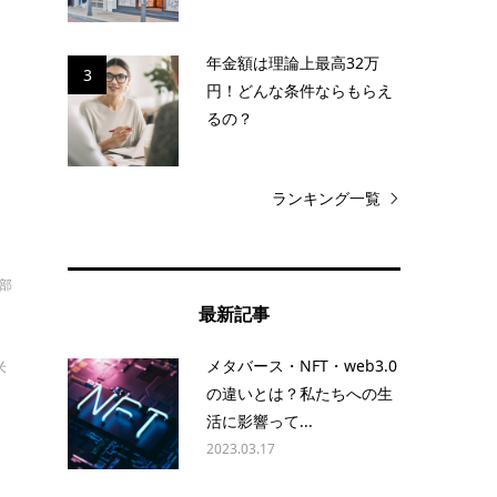
を
年金額は理論上最高32万
3
円！どんな条件ならもらえ
るの？
ランキング一覧
部
最新記事
メタバース・NFT・web3.0
米
の違いとは？私たちへの生
活に影響って...
2023.03.17