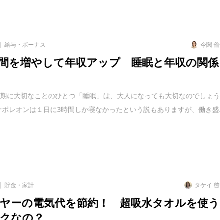
給与・ボーナス
今関 
間を増やして年収アップ 睡眠と年収の関係
長期に大切なことのひとつ「睡眠」は、大人になっても大切なのでしょ
ナポレオンは１日に3時間しか寝なかったという説もありますが、働き盛..
貯金・家計
タケイ 
ヤーの電気代を節約！ 超吸水タオルを使う
クなの？