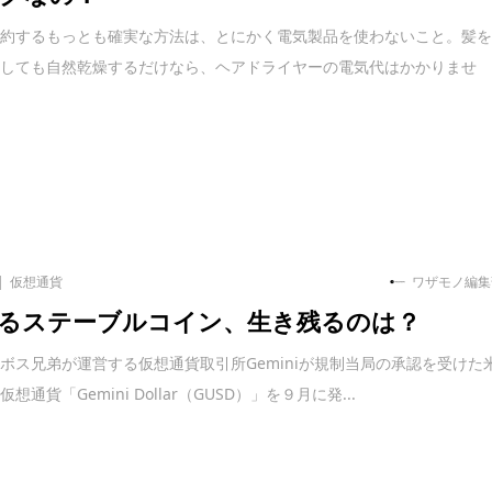
節約するもっとも確実な方法は、とにかく電気製品を使わないこと。髪
ーしても自然乾燥するだけなら、ヘアドライヤーの電気代はかかりませ
仮想通貨
ワザモノ編集
るステーブルコイン、生き残るのは？
ボス兄弟が運営する仮想通貨取引所Geminiが規制当局の承認を受けた
想通貨「Gemini Dollar（GUSD）」を９月に発...