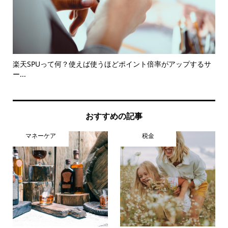
楽天SPUって何？使えば使うほどポイント倍率がアップするサ
い
ー...
おすすめの記事
マネーケア
税金