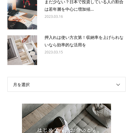
まだ少ない？日本で投資している人の割合
は若年層を中心に増加傾...
2023.03.16
押入れは使い方次第！収納率を上げられな
いなら効率的な活用を
2023.03.15
月を選択