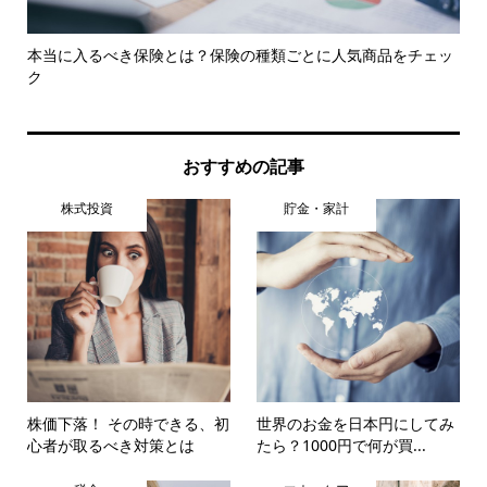
と
本当に入るべき保険とは？保険の種類ごとに人気商品をチェッ
火
ク
特
おすすめの記事
株式投資
貯金・家計
株価下落！ その時できる、初
世界のお金を日本円にしてみ
心者が取るべき対策とは
たら？1000円で何が買...