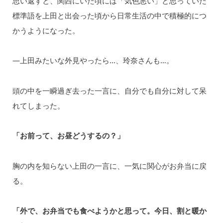
思い返すと、関西にいた頃には「気色悪い」と思っていた
標準語を上田と出会った頃から⽇常生活の中で積極的につ
かうようになった。
—上⽥みたいな外⾒やったら…、玲奈さんも…。
頭の中を一瞬過ぎ去った一言に、⾃分でも⾃分に対して呆
れてしまった。
「お前って、お昼どうするの？」
胸の内を知らない上田の⼀言に、⼀気に関心がお弁当に戻
る。
「外で、お弁当でも⾷べようかと思って。今⽇、割と暖か