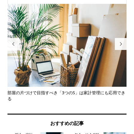


..
部屋の片づけで目指すべき「3つのS」は家計管理にも応用でき
知
る
レポ.
おすすめの記事