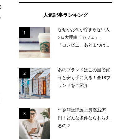
家
人気記事ランキング
ん
なぜかお金が貯まらない人
1
の3大理由「カフェ」、
「コンビニ」あと１つは...
あのブランドはこの国で買
2
うと安く手に入る！全18ブ
ランドをご紹介
史
的
年金額は理論上最高32万
3
円！どんな条件ならもらえ
るの？
を