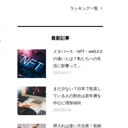
ランキング一覧
れ
最新記事
が
信
メタバース・NFT・web3.0
の違いとは？私たちへの生
活に影響って...
2023.03.17
まだ少ない？日本で投資し
ている人の割合は若年層を
、
中心に増加傾向
2023.03.16
、
押入れは使い方次第！収納