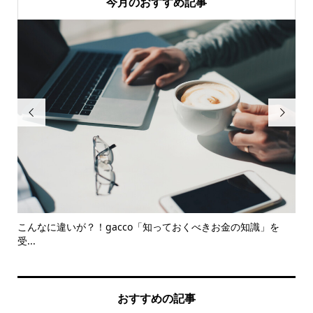
今月のおすすめ記事


マ
こんなに違いが？！gacco「知っておくべきお金の知識」を
【
受...
おすすめの記事