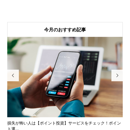
今月のおすすめ記事


損失が怖い人は【ポイント投資】サービスをチェック！ポイン
実
ト運...
提案.