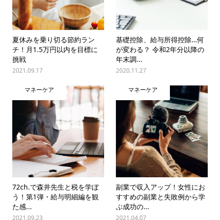
夏休みを乗り切る節約ラン
基礎控除、給与所得控除…何
チ！月1.5万円以内を目標に
が変わる？ 令和2年分以降の
挑戦
年末調...
2021.09.17
2020.11.27
マネーケア
マネーケア
72ch.で森井先生と税を学ぼ
副業で収入アップ！女性にお
う！第1弾・給与明細編を観
すすめの副業と失敗例から学
た感...
ぶ成功の...
2021.09.23
2021.04.07