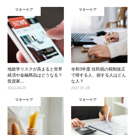
マネーケア
マネーケア
地政学リスクが高まると世界
令和3年度 住民税の税制改正
経済や金融商品はどうなる？
で得する人、損する人はどん
投資家...
な人？
2022.04.25
2021.01.29
マネーケア
マネーケア